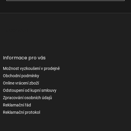
Z
á
p
Facebook
a
t
í
Informace pro vás
Možnost vyzkoušení v prodejně
Obchodní podmínky
Online vrácení zboží
Odstoupení od kupní smlouvy
Zpracování osobních údajů
Reklamační řád
Reklamační protokol