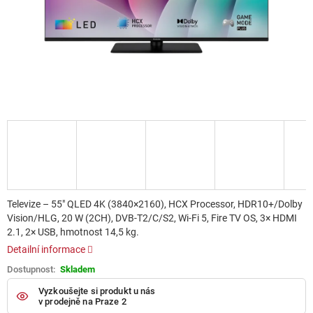
Televize – 55" QLED 4K (3840×2160), HCX Processor, HDR10+/Dolby
Vision/HLG, 20 W (2CH), DVB-T2/C/S2, Wi-Fi 5, Fire TV OS, 3× HDMI
2.1, 2× USB, hmotnost 14,5 kg.
Detailní informace
Skladem
Vyzkoušejte si produkt u nás
v prodejně na Praze 2