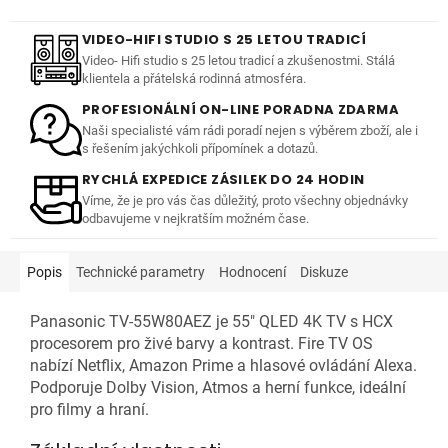
VIDEO-HIFI STUDIO S 25 LETOU TRADICÍ
Video- Hifi studio s 25 letou tradicí a zkušenostmi. Stálá
klientela a přátelská rodinná atmosféra.
PROFESIONÁLNÍ ON-LINE PORADNA ZDARMA
Naši specialisté vám rádi poradí nejen s výběrem zboží, ale i
s řešením jakýchkoli přípomínek a dotazů.
RYCHLÁ EXPEDICE ZÁSILEK DO 24 HODIN
Víme, že je pro vás čas důležitý, proto všechny objednávky
odbavujeme v nejkratším možném čase.
Popis
Technické parametry
Hodnocení
Diskuze
Panasonic TV-55W80AEZ je 55" QLED 4K TV s HCX
procesorem pro živé barvy a kontrast. Fire TV OS
nabízí Netflix, Amazon Prime a hlasové ovládání Alexa.
Podporuje Dolby Vision, Atmos a herní funkce, ideální
pro filmy a hraní.