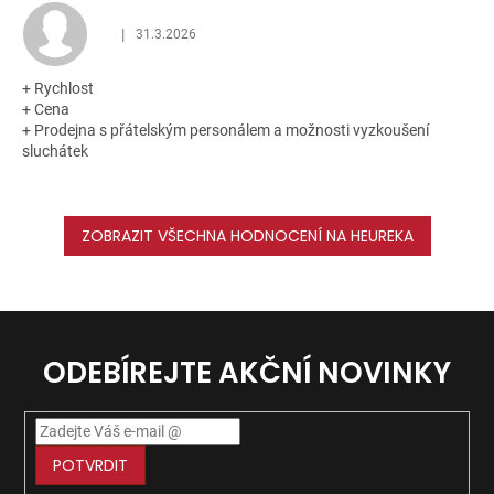
|
31.3.2026
Hodnocení obchodu je 5 z 5 hvězdiček.
+ Rychlost
+ Cena
+ Prodejna s přátelským personálem a možnosti vyzkoušení
sluchátek
ZOBRAZIT VŠECHNA HODNOCENÍ NA HEUREKA
ODEBÍREJTE AKČNÍ NOVINKY
POTVRDIT