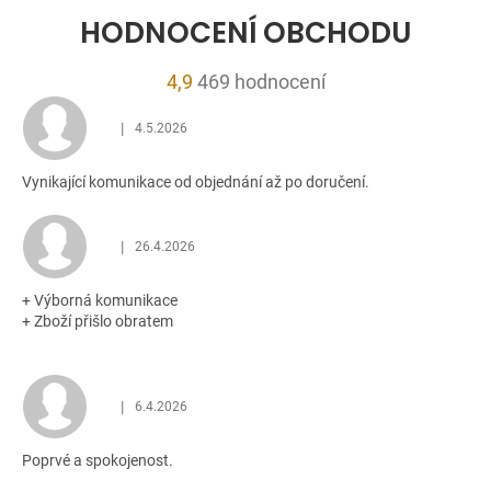
HODNOCENÍ OBCHODU
Průměrné
4,9
469 hodnocení
hodnocení
|
4.5.2026
obchodu
Hodnocení obchodu je 5 z 5 hvězdiček.
je
Vynikající komunikace od objednání až po doručení.
4,9
z
5
|
26.4.2026
Hodnocení obchodu je 5 z 5 hvězdiček.
hvězdiček.
+ Výborná komunikace
+ Zboží přišlo obratem
|
6.4.2026
Hodnocení obchodu je 5 z 5 hvězdiček.
Poprvé a spokojenost.