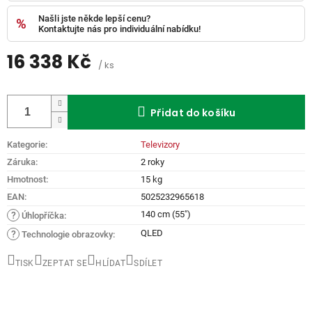
Našli jste někde lepší cenu?
Kontaktujte nás pro individuální nabídku!
16 338 Kč
/ ks
Měrná
cena:
Přidat do košíku
Kategorie
:
Televizory
Záruka
:
2 roky
Hmotnost
:
15 kg
EAN
:
5025232965618
140 cm (55")
?
Úhlopříčka
:
QLED
?
Technologie obrazovky
:
TISK
ZEPTAT SE
HLÍDAT
SDÍLET