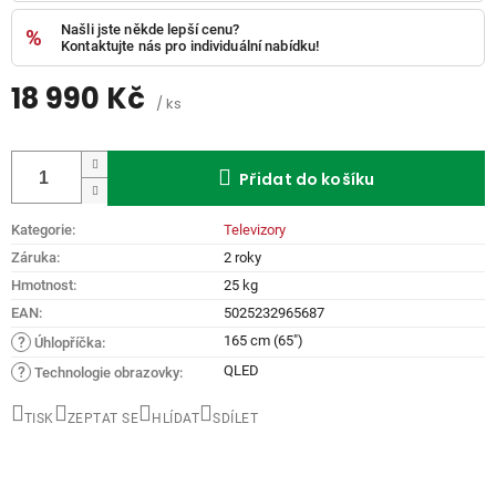
Našli jste někde lepší cenu?
Kontaktujte nás pro individuální nabídku!
18 990 Kč
/ ks
Měrná
cena:
Přidat do košíku
Kategorie
:
Televizory
Záruka
:
2 roky
Hmotnost
:
25 kg
EAN
:
5025232965687
165 cm (65")
?
Úhlopříčka
:
QLED
?
Technologie obrazovky
:
TISK
ZEPTAT SE
HLÍDAT
SDÍLET