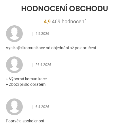
HODNOCENÍ OBCHODU
Průměrné
4,9
469 hodnocení
hodnocení
|
4.5.2026
obchodu
Hodnocení obchodu je 5 z 5 hvězdiček.
je
Vynikající komunikace od objednání až po doručení.
4,9
z
5
|
26.4.2026
Hodnocení obchodu je 5 z 5 hvězdiček.
hvězdiček.
+ Výborná komunikace
+ Zboží přišlo obratem
|
6.4.2026
Hodnocení obchodu je 5 z 5 hvězdiček.
Poprvé a spokojenost.