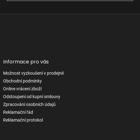
Z
á
p
Facebook
a
t
í
Informace pro vás
Možnost vyzkoušení v prodejně
Obchodní podmínky
Online vrácení zboží
Odstoupení od kupní smlouvy
Zpracování osobních údajů
Reklamační řád
Reklamační protokol