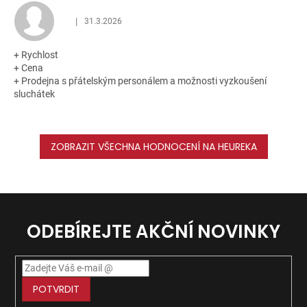
|
31.3.2026
Hodnocení obchodu je 5 z 5 hvězdiček.
+ Rychlost
+ Cena
+ Prodejna s přátelským personálem a možnosti vyzkoušení
sluchátek
ZOBRAZIT VŠECHNA HODNOCENÍ NA HEUREKA
ODEBÍREJTE AKČNÍ NOVINKY
POTVRDIT