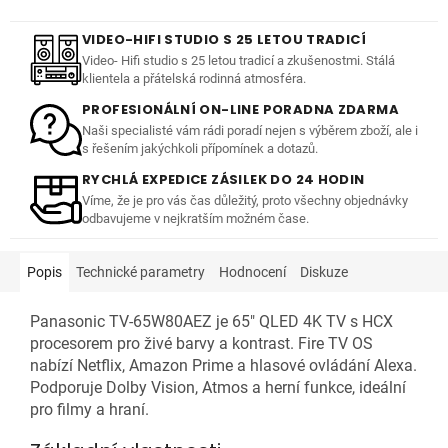
VIDEO-HIFI STUDIO S 25 LETOU TRADICÍ
Video- Hifi studio s 25 letou tradicí a zkušenostmi. Stálá
klientela a přátelská rodinná atmosféra.
PROFESIONÁLNÍ ON-LINE PORADNA ZDARMA
Naši specialisté vám rádi poradí nejen s výběrem zboží, ale i
s řešením jakýchkoli přípomínek a dotazů.
RYCHLÁ EXPEDICE ZÁSILEK DO 24 HODIN
Víme, že je pro vás čas důležitý, proto všechny objednávky
odbavujeme v nejkratším možném čase.
Popis
Technické parametry
Hodnocení
Diskuze
Panasonic TV-65W80AEZ je 65" QLED 4K TV s HCX
procesorem pro živé barvy a kontrast. Fire TV OS
nabízí Netflix, Amazon Prime a hlasové ovládání Alexa.
Podporuje Dolby Vision, Atmos a herní funkce, ideální
pro filmy a hraní.