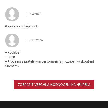
|
6.4.2026
Hodnocení obchodu je 5 z 5 hvězdiček.
Poprvé a spokojenost.
|
31.3.2026
Hodnocení obchodu je 5 z 5 hvězdiček.
+ Rychlost
+ Cena
+ Prodejna s přátelským personálem a možnosti vyzkoušení
sluchátek
ZOBRAZIT VŠECHNA HODNOCENÍ NA HEUREKA