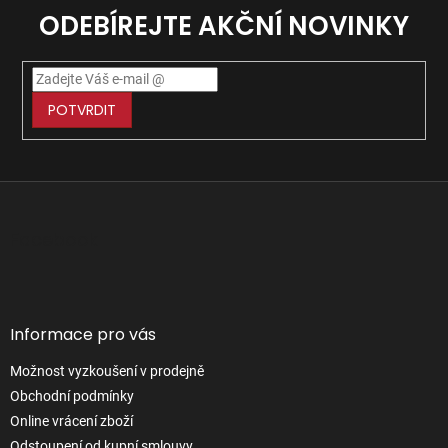
ODEBÍREJTE AKČNÍ NOVINKY
POTVRDIT
Z
á
p
Facebook
a
t
í
Informace pro vás
Možnost vyzkoušení v prodejně
Obchodní podmínky
Online vrácení zboží
Odstoupení od kupní smlouvy