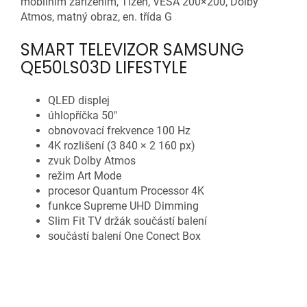
mobilním zařízením, Tizen, VESA 200×200, Dolby
Atmos, matný obraz, en. třída G
SMART TELEVIZOR SAMSUNG
QE50LS03D LIFESTYLE
QLED displej
úhlopříčka 50"
obnovovací frekvence 100 Hz
4K rozlišení (3 840 × 2 160 px)
zvuk Dolby Atmos
režim Art Mode
procesor Quantum Processor 4K
funkce Supreme UHD Dimming
Slim Fit TV držák součástí balení
součástí balení One Conect Box