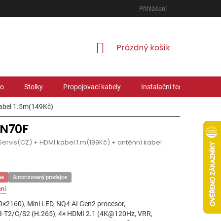
Přihlášení
NÁKUPNÍ
Prázdný košík
KOŠÍK
eo
Stolky
Propojovací kabely
Instalační technika
kabel 1.5m(149Kč)
N70F
ervis(CZ) + HDMI kabel 1.m(199Kč) + anténní kabel
na
Autorizovaný prodejce
ní
0×2160), Mini LED, NQ4 AI Gen2 procesor,
-T2/C/S2 (H.265), 4× HDMI 2.1 (4K@120Hz, VRR,