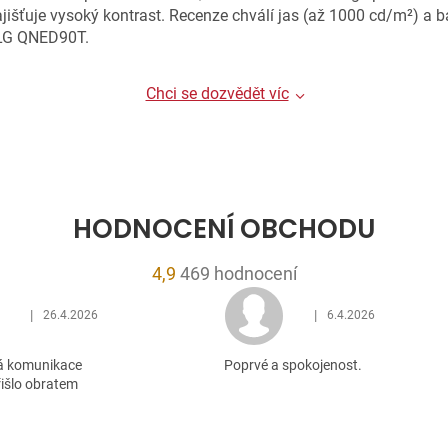
šťuje vysoký kontrast. Recenze chválí jas (až 1000 cd/m²) a bar
u LG QNED90T.
Chci se dozvědět víc
HODNOCENÍ OBCHODU
Průměrné
4,9
469 hodnocení
hodnocení
|
|
26.4.2026
6.4.2026
obchodu
Hodnocení obchodu je 5 z 5 hvězdiček.
Hodnocení obchodu je 5
je
á komunikace
Poprvé a spokojenost.
4,9
řišlo obratem
z
5
hvězdiček.