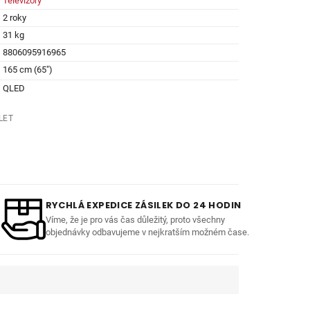
Televizory
2 roky
31 kg
8806095916965
165 cm (65")
QLED
LET
RYCHLÁ EXPEDICE ZÁSILEK DO 24 HODIN
Víme, že je pro vás čas důležitý, proto všechny
objednávky odbavujeme v nejkratším možném čase.