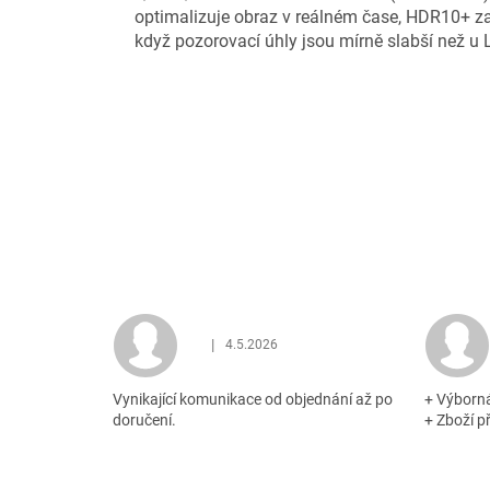
optimalizuje obraz v reálném čase, HDR10+ zaji
když pozorovací úhly jsou mírně slabší než 
|
4.5.2026
Hodnocení obchodu je 5 z 5 hvězdiček.
Vynikající komunikace od objednání až po
+ Výborn
doručení.
+ Zboží p