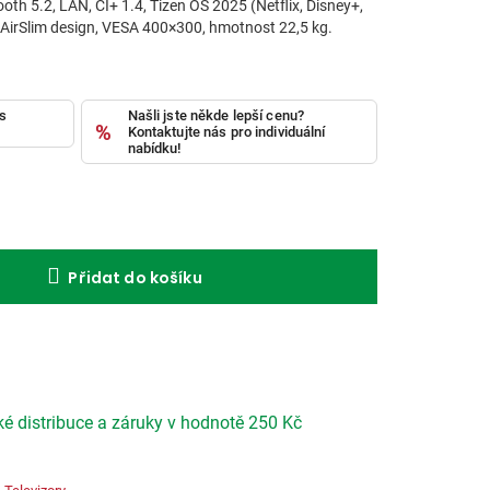
ooth 5.2, LAN, CI+ 1.4, Tizen OS 2025 (Netflix, Disney+,
AirSlim design, VESA 400×300, hmotnost 22,5 kg.
ás
Našli jste někde lepší cenu?
Kontaktujte nás pro individuální
nabídku!
Přidat do košíku
e
ské distribuce a záruky
v hodnotě 250 Kč