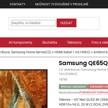
KONTAKTY
MOŽNOST VYZKOUŠENÍ V PRODEJNĚ
HLEDAT
AV komponenty
Sluchátka
Televizory
Foto a vid
tribuce, Samsung Home Servis(CZ) + HDMI kabel 1.m(199Kč) + anténní 
Samsung QE65Q
CZ distribuce, Samsung Home S
1.5m(149Kč)
18785
Možnost vyzkoušení
Individuální ce
Podrobnosti hodnoce
Neohodnoceno
Průměrné
hodnocení
Televize – 65" Neo QLED 4K (384
produktu
HDR10+/HLG, 20 W (2.0CH), DVB
je