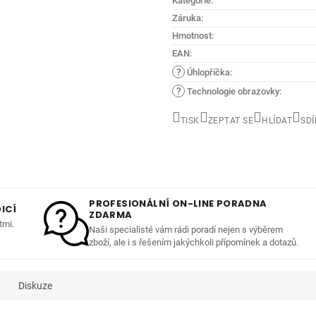
Kategorie
:
Záruka
:
Hmotnost
:
EAN
:
?
Úhlopříčka
:
?
Technologie obrazovky
:
TISK
ZEPTAT SE
HLÍDAT
SDÍ
PROFESIONÁLNÍ ON-LINE PORADNA
ICÍ
ZDARMA
tmi.
Naši specialisté vám rádi poradí nejen s výběrem
zboží, ale i s řešením jakýchkoli přípomínek a dotazů.
Diskuze