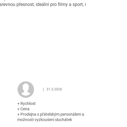
evnou přesnost, ideální pro filmy a sport, i
|
31.3.2026
 z 5 hvězdiček.
Hodnocení obchodu je 5 z 5 hvězdiček.
+ Rychlost
+ Cena
+ Prodejna s přátelským personálem a
možnosti vyzkoušení sluchátek