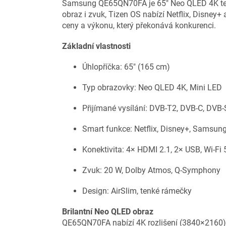
Samsung QE65QN70FA je 65" Neo QLED 4K telev
obraz i zvuk, Tizen OS nabízí Netflix, Disney
ceny a výkonu, který překonává konkurenci.
Základní vlastnosti
Úhlopříčka: 65" (165 cm)
Typ obrazovky: Neo QLED 4K, Mini LED
Přijímané vysílání: DVB-T2, DVB-C, DVB
Smart funkce: Netflix, Disney+, Samsun
Konektivita: 4× HDMI 2.1, 2× USB, Wi-Fi 
Zvuk: 20 W, Dolby Atmos, Q-Symphony
Design: AirSlim, tenké rámečky
Brilantní Neo QLED obraz
QE65QN70FA nabízí 4K rozlišení (3840×2160) 