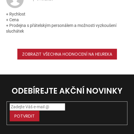
Hodnocení obchodu je 5 z 5 hvězdiček.
+ Rychlost
+ Cena
+ Prodejna s přátelským personálem a možnosti vyzkoušení
sluchátek
ZOBRAZIT VŠECHNA HODNOCENÍ NA HEUREKA
ODEBÍREJTE AKČNÍ NOVINKY
POTVRDIT