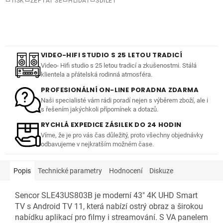
TISK
ZEPTAT SE
HLÍDAT
SDÍLET
VIDEO-HIFI STUDIO S 25 LETOU TRADICÍ
Video- Hifi studio s 25 letou tradicí a zkušenostmi. Stálá
klientela a přátelská rodinná atmosféra.
PROFESIONÁLNÍ ON-LINE PORADNA ZDARMA
Naši specialisté vám rádi poradí nejen s výběrem zboží, ale i
s řešením jakýchkoli přípomínek a dotazů.
RYCHLÁ EXPEDICE ZÁSILEK DO 24 HODIN
Víme, že je pro vás čas důležitý, proto všechny objednávky
odbavujeme v nejkratším možném čase.
Popis
Technické parametry
Hodnocení
Diskuze
Sencor SLE43US803B je moderní 43" 4K UHD Smart
TV s Android TV 11, která nabízí ostrý obraz a širokou
nabídku aplikací pro filmy i streamování. S VA panelem