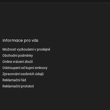
Z
á
p
Facebook
a
t
í
Informace pro vás
Možnost vyzkoušení v prodejně
Obchodní podmínky
Online vrácení zboží
Odstoupení od kupní smlouvy
Zpracování osobních údajů
Reklamační řád
Reklamační protokol