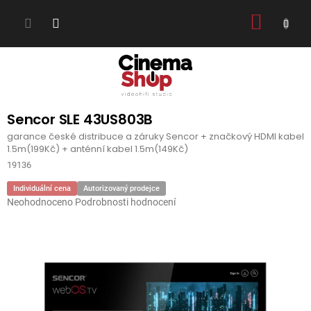
Přejít
NÁKUP
na
obsah
KOŠÍK
Sencor SLE 43US803B
garance české distribuce a záruky Sencor + značkový HDMI kabel
1.5m(199Kč) + anténní kabel 1.5m(149Kč)
19136
Individuální cena
Autorizovaný prodejce
Průměrné
Neohodnoceno
Podrobnosti hodnocení
hodnocení
produktu
je
0,0
z
5
hvězdiček.