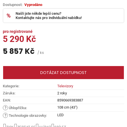
Vyprodáno
Našli jste někde lepší cenu?
Kontaktujte nás pro individuální nabídku!
5 290 Kč
5 857 Kč
/ ks
Měrná
cena:
DOTÁZAT DOSTUPNOST
Kategorie
:
Televizory
Záruka
:
2 roky
EAN
:
8590669383887
108 cm (43")
?
Úhlopříčka
:
LED
?
Technologie obrazovky
: