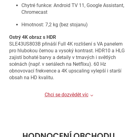
Chytré funkce: Android TV 11, Google Assistant,
Chromecast
Hmotnost: 7,2 kg (bez stojanu)
Ostrý 4K obraz s HDR
SLE43US803B přináší Full 4K rozlišení s VA panelem
pro hlubokou černou a vysoký kontrast. HDR10 a HLG
zajistí bohaté barvy a detaily v tmavých i světlých
scénách (např. v seriálech na Netflixu). 60 Hz
obnovovací frekvence a 4K upscaling vylepší i starší
obsah na HD kvalitu.
Chci se dozvědět víc
HODNOCENÍ OBCHODU