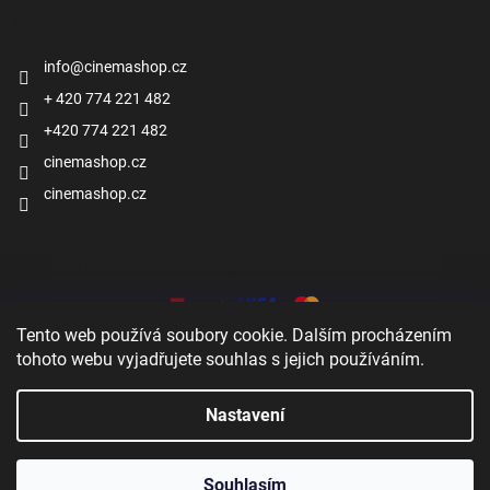
Kontakt
info
@
cinemashop.cz
+ 420 774 221 482
+420 774 221 482
cinemashop.cz
cinemashop.cz
Přijímáme online platby
Tento web používá soubory cookie. Dalším procházením
tohoto webu vyjadřujete souhlas s jejich používáním.
Nastavení
Zobrazit
Vytvořil Shoptet
Souhlasím
Copyright 2026
Cinema shop
. Všechna práva vyhrazena.