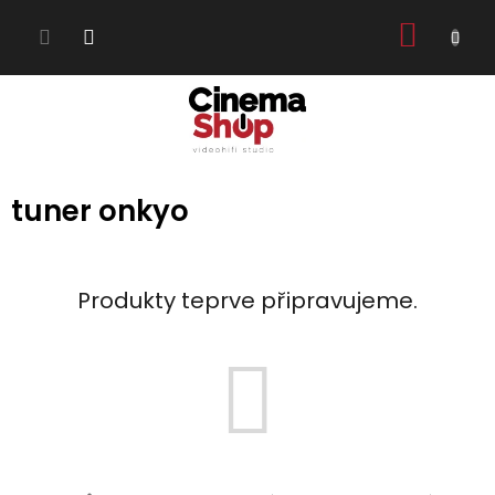
Přejít
NÁKUP
na
obsah
KOŠÍK
tuner onkyo
Produkty teprve připravujeme.