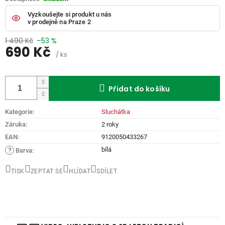
Vyzkoušejte si produkt u nás
v prodejně na Praze 2
1 490 Kč
–53 %
690 Kč
/ ks
Měrná
cena:
Přidat do košíku
Kategorie
:
Sluchátka
Záruka
:
2 roky
EAN
:
9120050433267
bílá
?
Barva
:
TISK
ZEPTAT SE
HLÍDAT
SDÍLET