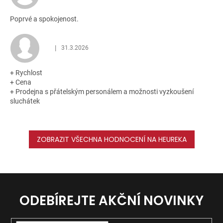
Poprvé a spokojenost.
|
31.3.2026
Hodnocení obchodu je 5 z 5 hvězdiček.
+ Rychlost
+ Cena
+ Prodejna s přátelským personálem a možnosti vyzkoušení
sluchátek
ZOBRAZIT VŠECHNA HODNOCENÍ NA HEUREKA
ODEBÍREJTE AKČNÍ NOVINKY