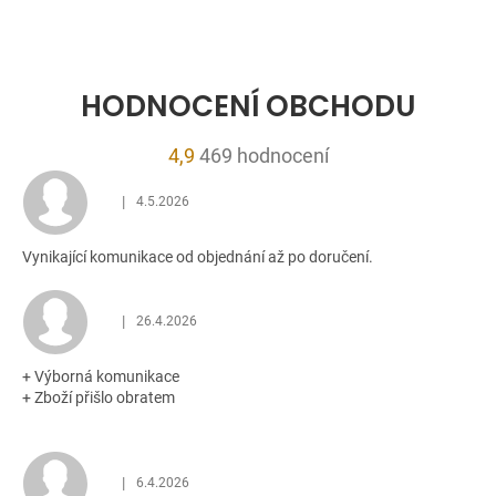
HODNOCENÍ OBCHODU
Průměrné
4,9
469 hodnocení
hodnocení
|
4.5.2026
obchodu
Hodnocení obchodu je 5 z 5 hvězdiček.
je
Vynikající komunikace od objednání až po doručení.
4,9
z
5
|
26.4.2026
Hodnocení obchodu je 5 z 5 hvězdiček.
hvězdiček.
+ Výborná komunikace
+ Zboží přišlo obratem
|
6.4.2026
Hodnocení obchodu je 5 z 5 hvězdiček.