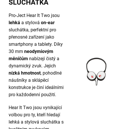
SLUCHÁTKA
Pro-Ject Hear It Two jsou
lehká
a stylová
on-ear
sluchátka, perfektní pro
přenosné zařízení jako
smartphony a tablety. Díky
30 mm
neodymiovým
měničům
nabízejí čistý a
dynamický zvuk. Jejich
nízká hmotnost
, pohodlné
náušníky a sklápěcí
konstrukce je činí ideálními
pro každodenní použití.
Hear It Two jsou vynikající
volbou pro ty, kteří hledají
lehká a stylová sluchátka s