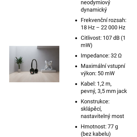
neodymiový
dynamický
Frekvenční rozsah:
18 Hz – 22 000 Hz
Citlivost: 107 dB (1
mW)
Impedance: 32 Ω
Maximální vstupní
výkon: 50 mW
Kabel: 1,2 m,
pevný, 3,5 mm jack
Konstrukce:
sklápěcí,
nastavitelný most
Hmotnost: 77 g
(bez kabelu)