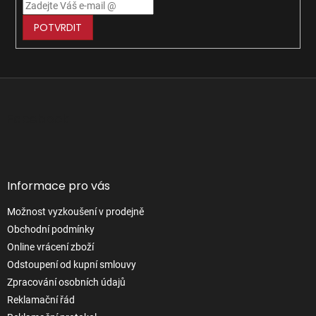
POTVRDIT
Z
á
p
Facebook
a
t
í
Informace pro vás
Možnost vyzkoušení v prodejně
Obchodní podmínky
Online vrácení zboží
Odstoupení od kupní smlouvy
Zpracování osobních údajů
Reklamační řád