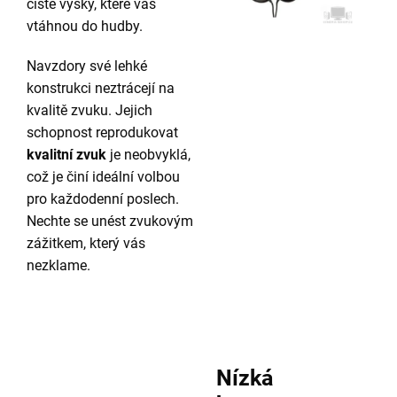
čisté výšky, které vás
vtáhnou do hudby.
Navzdory své lehké
konstrukci neztrácejí na
kvalitě zvuku. Jejich
schopnost reprodukovat
kvalitní zvuk
je neobvyklá,
což je činí ideální volbou
pro každodenní poslech.
Nechte se unést zvukovým
zážitkem, který vás
nezklame.
Nízká