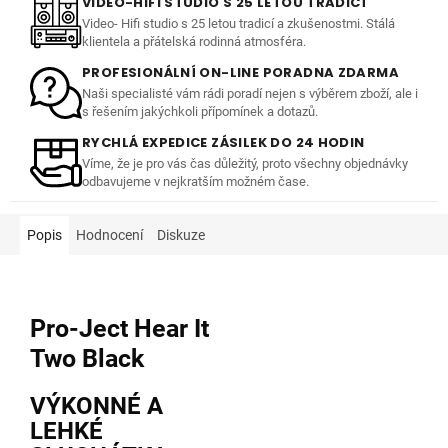
VIDEO-HIFI STUDIO S 25 LETOU TRADICÍ
Video- Hifi studio s 25 letou tradicí a zkušenostmi. Stálá
klientela a přátelská rodinná atmosféra.
PROFESIONÁLNÍ ON-LINE PORADNA ZDARMA
Naši specialisté vám rádi poradí nejen s výběrem zboží, ale i
s řešením jakýchkoli přípomínek a dotazů.
RYCHLÁ EXPEDICE ZÁSILEK DO 24 HODIN
Víme, že je pro vás čas důležitý, proto všechny objednávky
odbavujeme v nejkratším možném čase.
Popis
Hodnocení
Diskuze
Pro-Ject Hear It
Two Black
VÝKONNÉ A
LEHKÉ