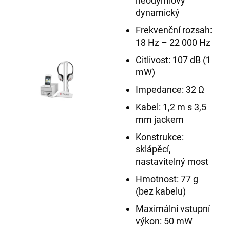
neodymiový
dynamický
Frekvenční rozsah:
18 Hz – 22 000 Hz
Citlivost: 107 dB (1
mW)
Impedance: 32 Ω
Kabel: 1,2 m s 3,5
mm jackem
Konstrukce:
sklápěcí,
nastavitelný most
Hmotnost: 77 g
(bez kabelu)
Maximální vstupní
výkon: 50 mW