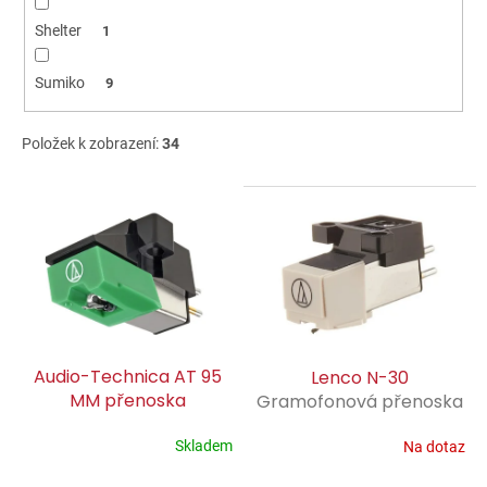
Shelter
1
Sumiko
9
Položek k zobrazení:
34
V
ý
p
i
s
p
r
o
Audio-Technica AT 95
Lenco N-30
d
MM přenoska
Gramofonová přenoska
u
gramofonová přenoska
typu MM
k
Skladem
Na dotaz
Průměrné
t
hodnocení
ů