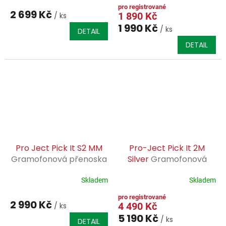
2 699 Kč
1 890 Kč
/ ks
1 990 Kč
/ ks
DETAIL
DETAIL
Pro Ject Pick It S2 MM
Pro-Ject Pick It 2M
Gramofonová přenoska
Silver
Gramofonová
typu MM
přenoska typu MM
Skladem
Skladem
2 990 Kč
4 490 Kč
/ ks
5 190 Kč
/ ks
DETAIL