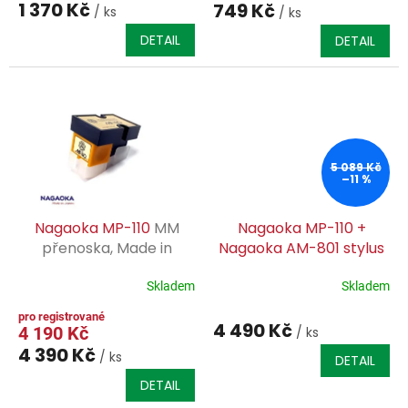
produktu
1 370 Kč
749 Kč
/ ks
/ ks
je
0,0
DETAIL
DETAIL
z
5
hvězdiček.
5 089 Kč
–11 %
Nagaoka MP-110
MM
Nagaoka MP-110 +
přenoska, Made in
Nagaoka AM-801 stylus
Japan
cleaner
Skladem
Skladem
4 490 Kč
4 190 Kč
/ ks
4 390 Kč
/ ks
DETAIL
DETAIL