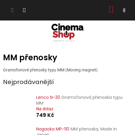
Přejít
NÁKUP
na
obsah
KOŠÍK
MM přenosky
Gramofonové přenosky typu MM (Moving magnet)
Nejprodávanější
Lenco N-30
Gramofonová přenoska typu
MM
Na dotaz
749 Kč
Nagaoka MP-110
MM přenoska, Made in
Japan