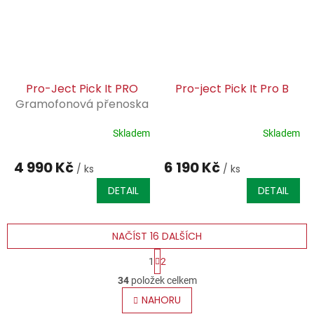
Pro-Ject Pick It PRO
Pro-ject Pick It Pro B
Gramofonová přenoska
typu MM
Skladem
Skladem
4 990 Kč
6 190 Kč
/ ks
/ ks
DETAIL
DETAIL
NAČÍST 16 DALŠÍCH
S
1
2
t
O
r
34
položek celkem
v
á
l
NAHORU
n
k