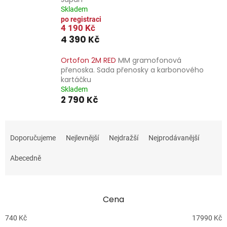
Skladem
4 190 Kč
4 390 Kč
Ortofon 2M RED
MM gramofonová
přenoska. Sada přenosky a karbonového
kartáčku
Skladem
2 790 Kč
Ř
a
Doporučujeme
Nejlevnější
Nejdražší
Nejprodávanější
z
e
Abecedně
n
í
p
Cena
r
o
740
Kč
17990
Kč
d