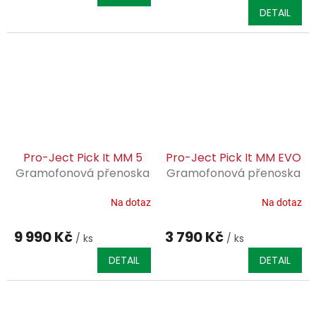
DETAIL
Pro-Ject Pick It MM 5
Pro-Ject Pick It MM EVO
Gramofonová přenoska
Gramofonová přenoska
typu MM
typu MM
Na dotaz
Na dotaz
9 990 Kč
3 790 Kč
/ ks
/ ks
DETAIL
DETAIL