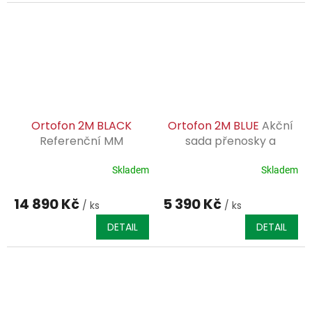
Ortofon 2M BLACK
Ortofon 2M BLUE
Akční
Referenční MM
sada přenosky a
přenoska, Nude
karbonového kartáčku -
Shiabata diamant.
MM přenoska, holý
Skladem
Skladem
eliptický diamant
14 890 Kč
5 390 Kč
/ ks
/ ks
DETAIL
DETAIL