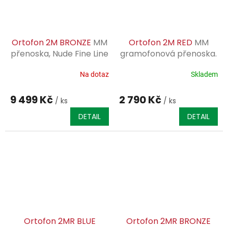
Ortofon 2M BRONZE
MM
Ortofon 2M RED
MM
přenoska, Nude Fine Line
gramofonová přenoska.
diamant
Sada přenosky a
karbonového kartáčku
Na dotaz
Skladem
9 499 Kč
2 790 Kč
/ ks
/ ks
DETAIL
DETAIL
Ortofon 2MR BLUE
Ortofon 2MR BRONZE