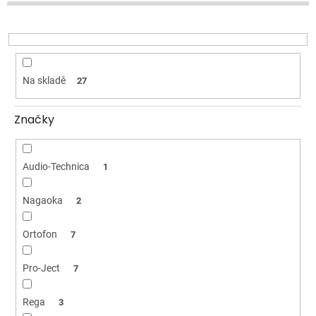
u
k
t
ů
Na skladě
27
Značky
Audio-Technica
1
Nagaoka
2
Ortofon
7
Pro-Ject
7
Rega
3