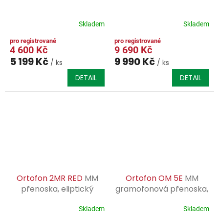
Skladem
Skladem
4 600 Kč
9 690 Kč
5 199 Kč
9 990 Kč
/ ks
/ ks
DETAIL
DETAIL
Ortofon 2MR RED
MM
Ortofon OM 5E
MM
přenoska, eliptický
gramofonová přenoska,
diamant, snížená a
eliptický hrot. Made in
odlehčená
Denmark.
Skladem
Skladem