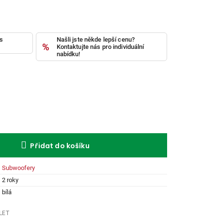
ás
Našli jste někde lepší cenu?
Kontaktujte nás pro individuální
nabídku!
Přidat do košíku
Subwoofery
2 roky
bílá
LET