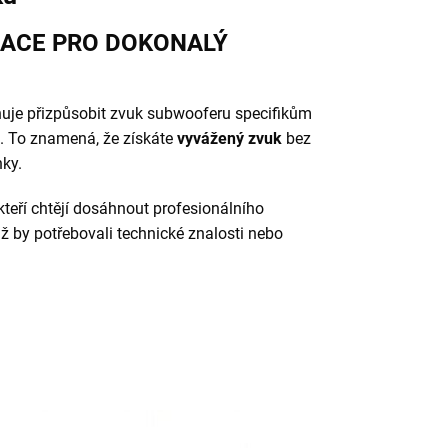
RACE PRO DOKONALÝ
je přizpůsobit zvuk subwooferu specifikům
ěn. To znamená, že získáte
vyvážený zvuk
bez
ky.
 kteří chtějí dosáhnout profesionálního
 by potřebovali technické znalosti nebo