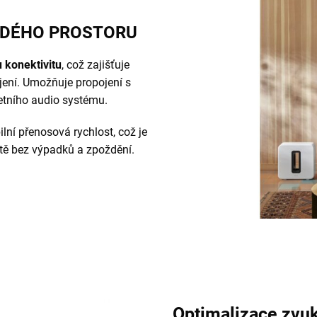
ŽDÉHO PROSTORU
 konektivitu
, což zajišťuje
jení. Umožňuje propojení s
etního audio systému.
ilní přenosová rychlost, což je
itě bez výpadků a zpoždění.
Optimalizace zvu