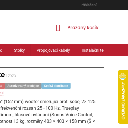
Přihlášení
NÁKUPNÍ
Prázdný košík
KOŠÍK
eo
Stolky
Propojovací kabely
Instalační technika
te
17973
na
Autorizovaný prodejce
Česká distribuce
ní
" (152 mm) woofer směřující proti sobě, 2× 125
 frekvenční rozsah 25–100 Hz, Trueplay
ltiroom, hlasové ovládání (Sonos Voice Control,
motnost 13 kg, rozměry 403 × 403 × 158 mm (Š ×