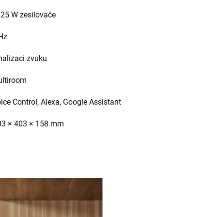
125 W zesilovače
Hz
malizaci zvuku
ultiroom
ice Control, Alexa, Google Assistant
403 × 403 × 158 mm