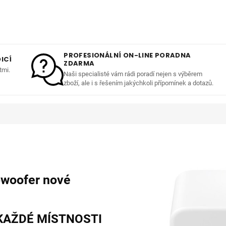
PROFESIONÁLNÍ ON-LINE PORADNA
ICÍ
ZDARMA
tmi.
Naši specialisté vám rádi poradí nejen s výběrem
zboží, ale i s řešením jakýchkoli přípomínek a dotazů.
bwoofer nové
 KAŽDÉ MÍSTNOSTI