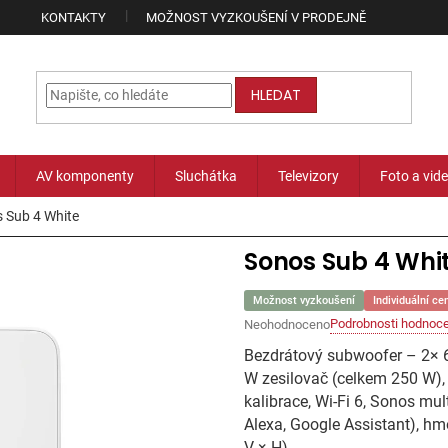
KONTAKTY
MOŽNOST VYZKOUŠENÍ V PRODEJNĚ
HLEDAT
AV komponenty
Sluchátka
Televizory
Foto a vid
 Sub 4 White
Sonos Sub 4 Whi
Možnost vyzkoušení
Individuální ce
Podrobnosti hodnoce
Neohodnoceno
Průměrné
hodnocení
Bezdrátový subwoofer – 2× 6
produktu
W zesilovač (celkem 250 W),
je
kalibrace, Wi-Fi 6, Sonos mu
0,0
z
Alexa, Google Assistant), h
5
V × H)