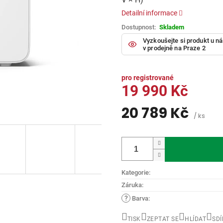
hvězdiček.
Detailní informace
Skladem
Vyzkoušejte si produkt u n
v prodejně na Praze 2
19 990 Kč
20 789 Kč
/ ks
Měrná
cena:
Kategorie
:
Záruka
:
?
Barva
:
TISK
ZEPTAT SE
HLÍDAT
SDÍ